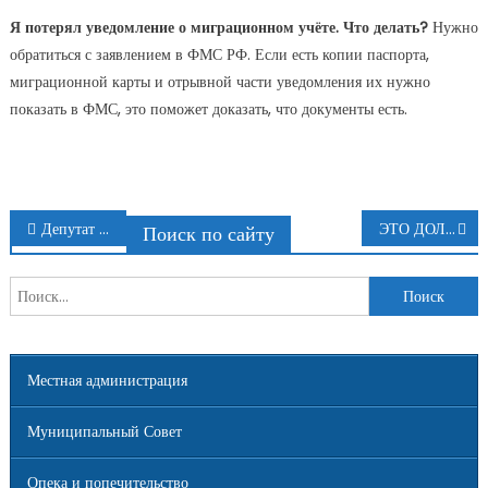
Я потерял уведомление о миграционном учёте. Что делать?
Нужно
обратиться с заявлением в ФМС РФ. Если есть копии паспорта,
миграционной карты и отрывной части уведомления их нужно
показать в ФМС, это поможет доказать, что документы есть.
Навигация
Депутат Госдумы Михаил Романов принял участие в акции «Свеча памяти»
ЭТО ДОЛЖЕН ЗНАТЬ КАЖДЫЙ
Поиск по сайту
по
Найти:
записям
Местная администрация
Муниципальный Совет
Опека и попечительство