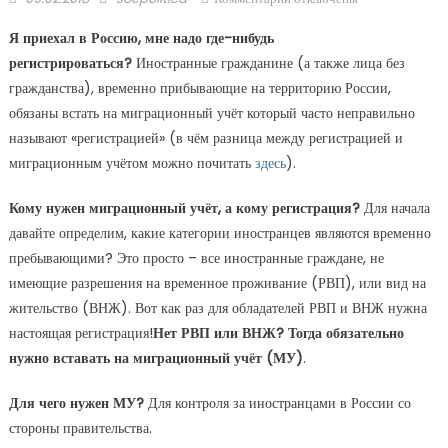
on
записи
Я приехал в Россию, мне надо где-нибудь
Правовая
регистрироваться?
Иностранные гражданине (а также лица без
информация
гражданства), временно прибывающие на территорию России,
для
мигрантов
обязаны встать на миграционный учёт который часто неправильно
называют «регистрацией» (в чём разница между регистрацией и
миграционным учётом можно почитать
здесь
).
Кому нужен миграционный учёт, а кому регистрация?
Для начала
давайте определим, какие категории иностранцев являются временно
пребывающими? Это просто – все иностранные граждане, не
имеющие разрешения на временное проживание (РВП), или вид на
жительство (ВНЖ). Вот как раз для обладателей РВП и ВНЖ нужна
настоящая регистрация!
Нет РВП или ВНЖ? Тогда обязательно
нужно вставать на миграционный учёт (МУ)
.
Для чего нужен МУ?
Для контроля за иностранцами в России со
стороны правительства.