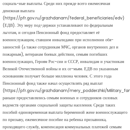
социаль-ные выплаты. Среди них прежде всего ежемесячная
денежная выплата
(https://pfr.gov.ru/grazhdanam/federal_beneficiaries/edv)
(ЕДВ). Эту меру под-держки устанавливают по федеральным
льготам, и сегодня Пенсионный фонд предоставляет её
военнослужащим, ставшим инвалидами при исполнении обя-
занностей (а также сотрудникам МЧС, органов внутренних дел и
пожарным), ветеранам боевых действии, семьям погибших
военнослужащих, Героям Рос-сии и СССР, инвалидам и участникам
Великой Отечественной войны и их се-мьям. ЕДВ по указанным
основаниям получает больше миллиона человек. С этого года
Пенсионный фонд также начал осуществлять ряд выплат
(https://pfr.gov.ru/grazhdanam/mery_podderzhki/Military_fami
раньше предоставлялись семьям военных и сотрудников силовых
ведомств органами социальной защиты населения. Среди таких
пособий единовременная выплата беременной жене военнослужащего
по призыву, ежемесячное пособие на ребенка призывника,
проходящего службу, компенсация коммунальных платежей семьям