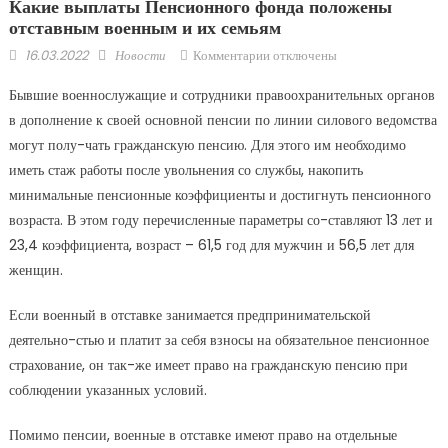
Какие выплаты Пенсионного фонда положены
отставным военным и их семьям
Posted
Author
к
16.03.2022
Новости
Комментарии
отключены
on
записи
Бывшие военнослужащие и сотрудники правоохранительных органов
Какие
в дополнение к своей основной пенсии по линии силового ведомства
выплаты
могут полу-чать гражданскую пенсию. Для этого им необходимо
Пенсионного
фонда
иметь стаж работы после увольнения со службы, накопить
положены
минимальные пенсионные коэффициенты и достигнуть пенсионного
отставным
возраста. В этом году перечисленные параметры со-ставляют 13 лет и
военным
23,4 коэффициента, возраст – 61,5 год для мужчин и 56,5 лет для
и
женщин.
их
семьям
Если военный в отставке занимается предпринимательской
деятельно-стью и платит за себя взносы на обязательное пенсионное
страхование, он так-же имеет право на гражданскую пенсию при
соблюдении указанных условий.
Помимо пенсии, военные в отставке имеют право на отдельные